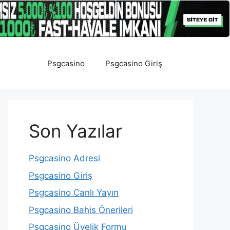
Psgcasino
Psgcasino Giriş
Son Yazılar
Psgcasino Adresi
Psgcasino Giriş
Psgcasino Canlı Yayın
Psgcasino Bahis Önerileri
Psgcasino Üyelik Formu