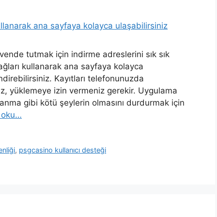
ende tutmak için indirme adreslerini sık sık
 ağları kullanarak ana sayfaya kolayca
direbilirsiniz. Kayıtları telefonunuzda
, yüklemeye izin vermeniz gerekir. Uygulama
avlanma gibi kötü şeylerin olmasını durdurmak için
 oku…
nliği
,
psgcasino kullanıcı desteği