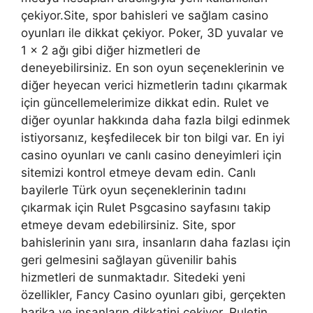
çekiyor.Site, spor bahisleri ve sağlam casino
oyunları ile dikkat çekiyor. Poker, 3D yuvalar ve
1 × 2 ağı gibi diğer hizmetleri de
deneyebilirsiniz. En son oyun seçeneklerinin ve
diğer heyecan verici hizmetlerin tadını çıkarmak
için güncellemelerimize dikkat edin. Rulet ve
diğer oyunlar hakkında daha fazla bilgi edinmek
istiyorsanız, keşfedilecek bir ton bilgi var. En iyi
casino oyunları ve canlı casino deneyimleri için
sitemizi kontrol etmeye devam edin. Canlı
bayilerle Türk oyun seçeneklerinin tadını
çıkarmak için Rulet Psgcasino sayfasını takip
etmeye devam edebilirsiniz. Site, spor
bahislerinin yanı sıra, insanların daha fazlası için
geri gelmesini sağlayan güvenilir bahis
hizmetleri de sunmaktadır. Sitedeki yeni
özellikler, Fancy Casino oyunları gibi, gerçekten
harika ve insanların dikkatini çekiyor. Ruletin