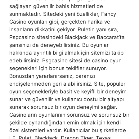
sağlayan güvenilir bahis hizmetleri de
sunmaktadır. Sitedeki yeni özellikler, Fancy
Casino oyunları gibi, gerçekten harika ve
insanların dikkatini çekiyor. Ruletin yanı sıra,
Psgcasino sitesindeki Blackjack ve Baccarat’ta
şansınızı da deneyebilirsiniz. Bu oyunlar
hakkında ayrıntılı bilgi almak için sitemizi takip
edebilirsiniz. Psgcasino sitesi de casino oyun
seçenekleri için bonus teklifler sunuyor.
Bonusdan yararlanırsanız, paranızı
endişelenmeden geri alabilirsiniz. Site, popüler
oyun seçenekleriyle basit ve keyifli bir deneyim
sunar ve güvenilir ve kullanıcı dostu bir altyapı
sunarak sorunsuz bir oyun deneyimi sağlar.
Casinoların oyunlarının sorunsuz ve sorunsuz bir
şekilde oynandığından emin olmak için kendi
özel sistemleri vardır. Kullanıcılar bu şirketlerde
LE, Rulet, Blackjack, Dragon Tiger, Texas