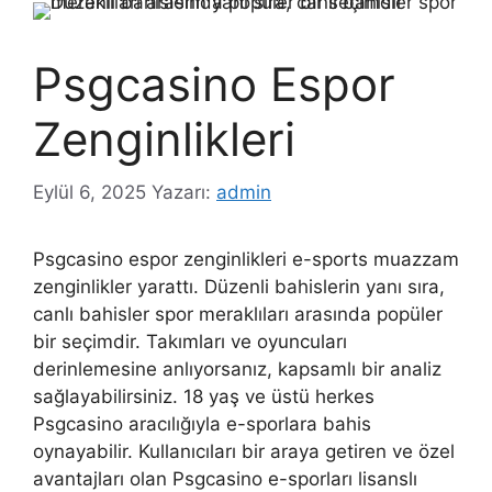
Psgcasino Espor
Zenginlikleri
Eylül 6, 2025
Yazarı:
admin
Psgcasino espor zenginlikleri e-sports muazzam
zenginlikler yarattı. Düzenli bahislerin yanı sıra,
canlı bahisler spor meraklıları arasında popüler
bir seçimdir. Takımları ve oyuncuları
derinlemesine anlıyorsanız, kapsamlı bir analiz
sağlayabilirsiniz. 18 yaş ve üstü herkes
Psgcasino aracılığıyla e-sporlara bahis
oynayabilir. Kullanıcıları bir araya getiren ve özel
avantajları olan Psgcasino e-sporları lisanslı