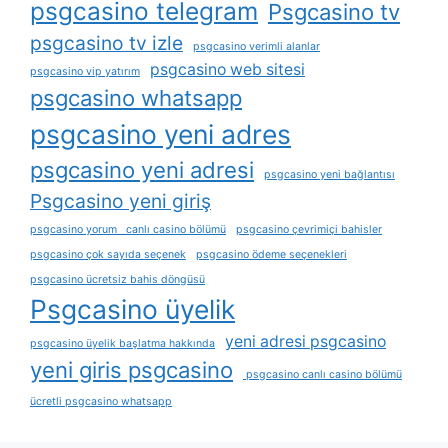
psgcasino telegram
Psgcasino tv
psgcasino tv izle
psgcasino verimli alanlar
psgcasino web sitesi
psgcasino vip yatırım
psgcasino whatsapp
psgcasino yeni adres
psgcasino yeni adresi
psgcasino yeni bağlantısı
Psgcasino yeni giriş
psgcasino yorum canlı casino bölümü
psgcasino çevrimiçi bahisler
psgcasino çok sayıda seçenek
psgcasino ödeme seçenekleri
psgcasino ücretsiz bahis döngüsü
Psgcasino üyelik
yeni adresi psgcasino
psgcasino üyelik başlatma hakkında
yeni giris psgcasino
psgcasino canlı casino bölümü
ücretli psgcasino whatsapp