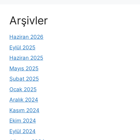
Arşivler
Haziran 2026
Eylül 2025
Haziran 2025
Mayıs 2025
Şubat 2025
Ocak 2025
Aralık 2024
Kasım 2024
Ekim 2024
Eylül 2024