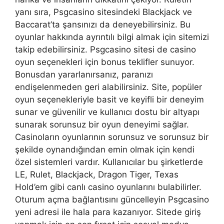
yanı sıra, Psgcasino sitesindeki Blackjack ve
Baccarat’ta şansınızı da deneyebilirsiniz. Bu
oyunlar hakkında ayrıntılı bilgi almak için sitemizi
takip edebilirsiniz. Psgcasino sitesi de casino
oyun seçenekleri için bonus teklifler sunuyor.
Bonusdan yararlanırsanız, paranızı
endişelenmeden geri alabilirsiniz. Site, popüler
oyun seçenekleriyle basit ve keyifli bir deneyim
sunar ve güvenilir ve kullanıcı dostu bir altyapı
sunarak sorunsuz bir oyun deneyimi sağlar.
Casinoların oyunlarının sorunsuz ve sorunsuz bir
şekilde oynandığından emin olmak için kendi
özel sistemleri vardır. Kullanıcılar bu şirketlerde
LE, Rulet, Blackjack, Dragon Tiger, Texas
Hold’em gibi canlı casino oyunlarını bulabilirler.
Oturum açma bağlantısını güncelleyin Psgcasino
yeni adresi ile hala para kazanıyor. Sitede giriş