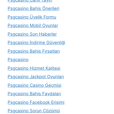
Psgcasino Bahis Önerileri
Psgcasino Üyelik Formu
Psgcasino Mobil Oyunlar
Psgcasino Son Haberler
Psgcasino İndirme Güvenliği
Psgcasino Bahis Fırsatları
Psgcasino
Psgcasino Hizmet Kalitesi
Psgcasino Jackpot Oyunları
Psgcasino Casino Geçmişi
Psgcasino Bahis Faydaları
Psgcasino Facebook Erişimi
Psgcasino Sorun Çözümü