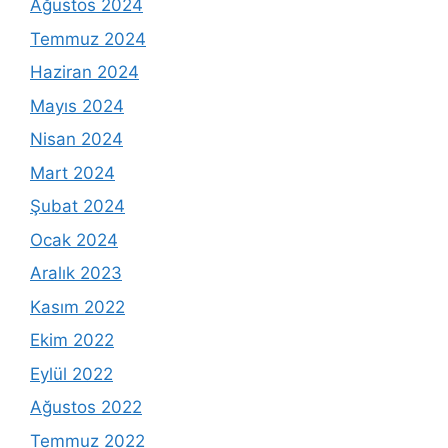
Ağustos 2024
Temmuz 2024
Haziran 2024
Mayıs 2024
Nisan 2024
Mart 2024
Şubat 2024
Ocak 2024
Aralık 2023
Kasım 2022
Ekim 2022
Eylül 2022
Ağustos 2022
Temmuz 2022