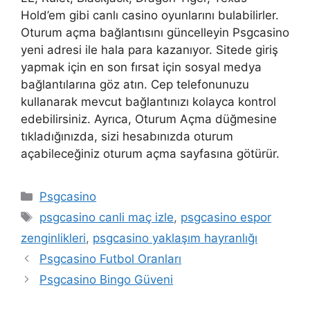
Hold’em gibi canlı casino oyunlarını bulabilirler.
Oturum açma bağlantısını güncelleyin Psgcasino
yeni adresi ile hala para kazanıyor. Sitede giriş
yapmak için en son fırsat için sosyal medya
bağlantılarına göz atın. Cep telefonunuzu
kullanarak mevcut bağlantınızı kolayca kontrol
edebilirsiniz. Ayrıca, Oturum Açma düğmesine
tıkladığınızda, sizi hesabınızda oturum
açabileceğiniz oturum açma sayfasına götürür.
Kategoriler
Psgcasino
Etiketler
psgcasino canli maç izle
,
psgcasino espor
zenginlikleri
,
psgcasino yaklaşım hayranlığı
Yazı
Psgcasino Futbol Oranları
dolaşımı
Psgcasino Bingo Güveni