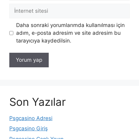
İnternet
sitesi
Daha sonraki yorumlarımda kullanılması için
adım, e-posta adresim ve site adresim bu
tarayıcıya kaydedilsin.
Son Yazılar
Psgcasino Adresi
Psgcasino Giriş
Psgcasino Canlı Yayın