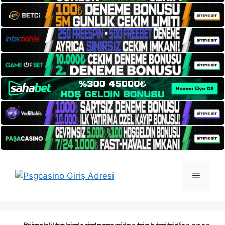
İçeriğe
atla
Menü