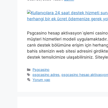
Psgcasino hesap aktivasyon i̇şlemi casino s
müşteri hizmetleri modeli uygulamaktadır. 
canlı destek bölümüne erişim için herhang
bahis sitenizin web sitesi adresini girdik
destek temsilcimize ulaşabilirsiniz. Siteyle
Kategoriler
Psgcasino
Etiketler
psgcasino adres
,
psgcasino hesap aktivasyon 
Yorum yap