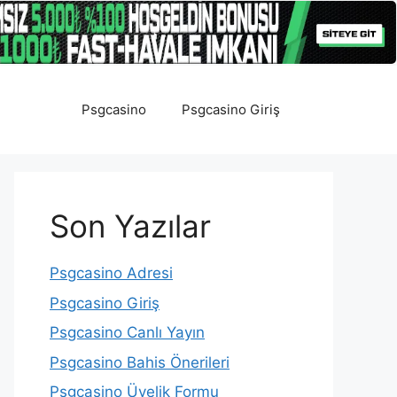
Psgcasino
Psgcasino Giriş
Son Yazılar
Psgcasino Adresi
Psgcasino Giriş
Psgcasino Canlı Yayın
Psgcasino Bahis Önerileri
Psgcasino Üyelik Formu