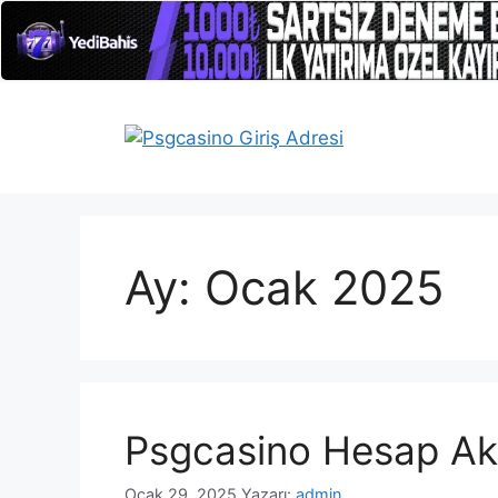
İçeriğe
atla
Ay:
Ocak 2025
Psgcasino Hesap Akt
Ocak 29, 2025
Yazarı:
admin