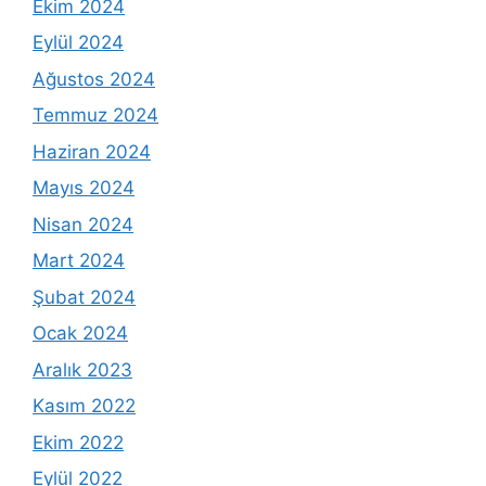
Ekim 2024
Eylül 2024
Ağustos 2024
Temmuz 2024
Haziran 2024
Mayıs 2024
Nisan 2024
Mart 2024
Şubat 2024
Ocak 2024
Aralık 2023
Kasım 2022
Ekim 2022
Eylül 2022