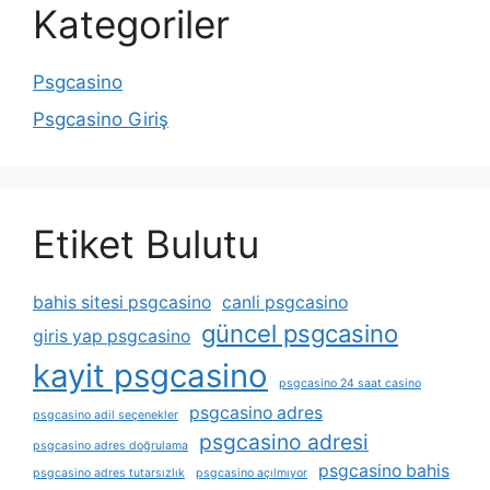
Kategoriler
Psgcasino
Psgcasino Giriş
Etiket Bulutu
bahis sitesi psgcasino
canli psgcasino
güncel psgcasino
giris yap psgcasino
kayit psgcasino
psgcasino 24 saat casino
psgcasino adres
psgcasino adil seçenekler
psgcasino adresi
psgcasino adres doğrulama
psgcasino bahis
psgcasino adres tutarsızlık
psgcasino açılmıyor