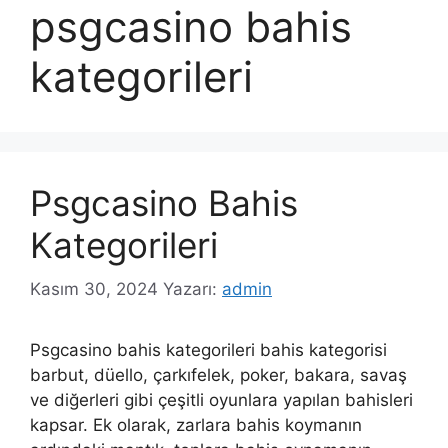
psgcasino bahis
kategorileri
Psgcasino Bahis
Kategorileri
Kasım 30, 2024
Yazarı:
admin
Psgcasino bahis kategorileri bahis kategorisi
barbut, düello, çarkıfelek, poker, bakara, savaş
ve diğerleri gibi çeşitli oyunlara yapılan bahisleri
kapsar. Ek olarak, zarlara bahis koymanın