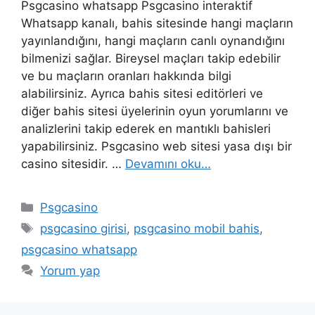
Psgcasino whatsapp Psgcasino interaktif
Whatsapp kanalı, bahis sitesinde hangi maçların
yayınlandığını, hangi maçların canlı oynandığını
bilmenizi sağlar. Bireysel maçları takip edebilir
ve bu maçların oranları hakkında bilgi
alabilirsiniz. Ayrıca bahis sitesi editörleri ve
diğer bahis sitesi üyelerinin oyun yorumlarını ve
analizlerini takip ederek en mantıklı bahisleri
yapabilirsiniz. Psgcasino web sitesi yasa dışı bir
casino sitesidir. …
Devamını oku…
Kategoriler
Psgcasino
Etiketler
psgcasino girisi
,
psgcasino mobil bahis
,
psgcasino whatsapp
Yorum yap