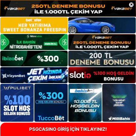
×
PSGCASINO GİRİŞ İÇİN TIKLAYINIZ!