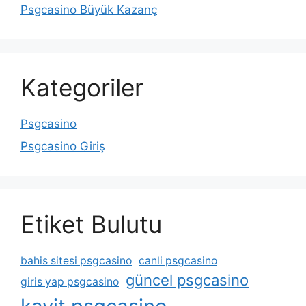
Psgcasino Büyük Kazanç
Kategoriler
Psgcasino
Psgcasino Giriş
Etiket Bulutu
bahis sitesi psgcasino
canli psgcasino
güncel psgcasino
giris yap psgcasino