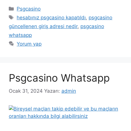
Kategoriler
Psgcasino
Etiketler
hesabınız psgcasino kapatıldı
,
psgcasino
güncellenen giriş adresi nedir
,
psgcasino
whatsapp
Yorum yap
Psgcasino Whatsapp
Ocak 31, 2024
Yazarı:
admin