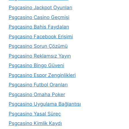
Psgcasino Jackpot Oyunları
Psgcasino Casino Geçmişi
Psgcasino Bahis Faydaları
Psgcasino Facebook Erişimi
Psgcasino Sorun Çözümü
Psgcasino Reklamsız Yayın
Psgcasino Bingo Güveni
Psgcasino Espor Zenginlikleri
Psgcasino Futbol Oranları
Psgcasino Omaha Poker
Psgcasino Uygulama Bağlantısı
Psgcasino Yasal Süreç
Psgcasino Kimlik Kaydı