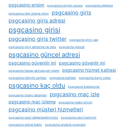
psgcasino erişim
psgcasino erişim sorunu
psgcasino eğlence
psgcasino giris
psgcasino fark ortaya çıkışı
psgcasino giris adresi
psgcasino girisi
psgcasino giris twitter
psgcasino giris yap
psgcasino giriş adresine ne oldu
psgcasino güncel
psgcasino güncel adresi
psgcasino güvenilir mi
psgcasino güvenlir mi
psgcasino hizmet kalitesi
psgcasino hesap aktivasyon i̇şlemi
psgcasino i̇letişim sayfası
psgcasino kalitesi
psgcasino kayıt sitesi
psgcasino kaç oldu
psgcasino kullanıcılar
psgcasino maç izle
psgcasino lisans detayları
psgcasino maç izleme
psgcasino mobil erişim
psgcasino müşteri hizmetleri
psgcasino nasıl değerlendirirsiniz
psgcasino nasıl katılırım
psgcasino online bahis
psgcasino ortaklık programı