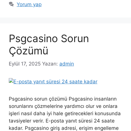
Yorum yap
Psgcasino Sorun
Çözümü
Eylül 17, 2025
Yazarı:
admin
Psgcasino sorun çözümü Psgcasino insanların
sorunlarını çözmelerine yardımcı olur ve onlara
işleri nasıl daha iyi hale getirecekleri konusunda
tavsiyeler verir. E-posta yanıt süresi 24 saate
kadar. Psgcasino giriş adresi, erişim engelleme