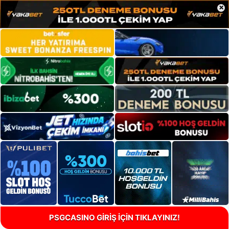
×
PSGCASINO GİRİŞ İÇİN TIKLAYINIZ!