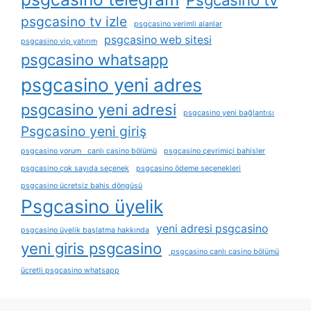
Psgcasino tv
psgcasino tv izle
psgcasino verimli alanlar
psgcasino web sitesi
psgcasino vip yatırım
psgcasino whatsapp
psgcasino yeni adres
psgcasino yeni adresi
psgcasino yeni bağlantısı
Psgcasino yeni giriş
psgcasino yorum canlı casino bölümü
psgcasino çevrimiçi bahisler
psgcasino çok sayıda seçenek
psgcasino ödeme seçenekleri
psgcasino ücretsiz bahis döngüsü
Psgcasino üyelik
yeni adresi psgcasino
psgcasino üyelik başlatma hakkında
yeni giris psgcasino
psgcasino canlı casino bölümü
ücretli psgcasino whatsapp