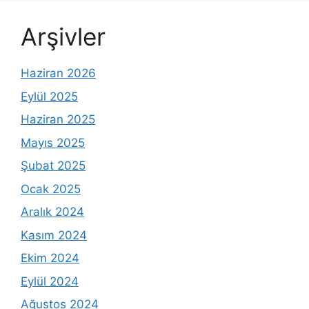
Arşivler
Haziran 2026
Eylül 2025
Haziran 2025
Mayıs 2025
Şubat 2025
Ocak 2025
Aralık 2024
Kasım 2024
Ekim 2024
Eylül 2024
Ağustos 2024