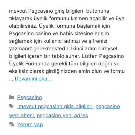
mevcut Psgcasino giriş bilgileri butonuna
tıklayarak üyelik formunu kısmen açabilir ve üye
olabilirsiniz. Üyelik formuna başlamak için
Psgcasino casino ve bahis sitesine erişim
sağlamak için kullanıcı adınızı ve şifrenizi
yazmanız gerekmektedir. İkinci adım bireysel
bilgileri içeren bir tablo sunar. Lütfen Psgcasino
Üyelik Formunda gerekli tüm bilgileri doğru ve
eksiksiz olarak girdiğinizden emin olun ve formu
…
Devamını oku…
Kategoriler
Psgcasino
Etiketler
mevcut psgcasino giriş bilgileri
,
psgcasino
web sitesi
,
psgcasino yeni adres
Yorum yap