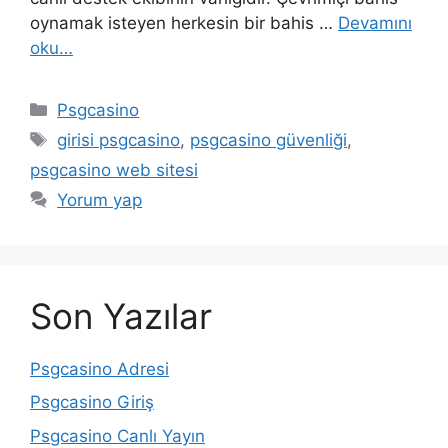
oynamak isteyen herkesin bir bahis …
Devamını
oku…
Kategoriler
Psgcasino
Etiketler
girisi psgcasino
,
psgcasino güvenliği
,
psgcasino web sitesi
Yorum yap
Son Yazılar
Psgcasino Adresi
Psgcasino Giriş
Psgcasino Canlı Yayın