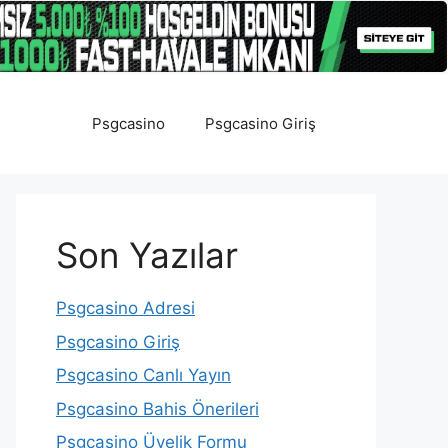
Psgcasino
Psgcasino Giriş
Son Yazılar
Psgcasino Adresi
Psgcasino Giriş
Psgcasino Canlı Yayın
Psgcasino Bahis Önerileri
Psgcasino Üyelik Formu