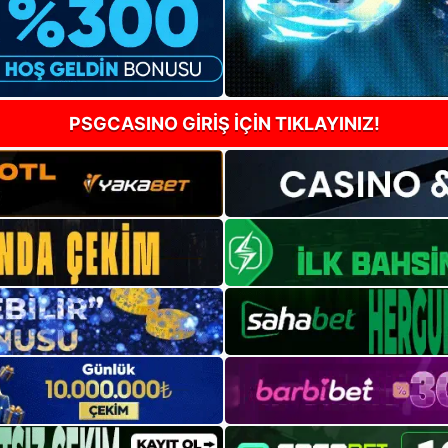
PSGCASINO GİRİŞ İÇİN TIKLAYINIZ!