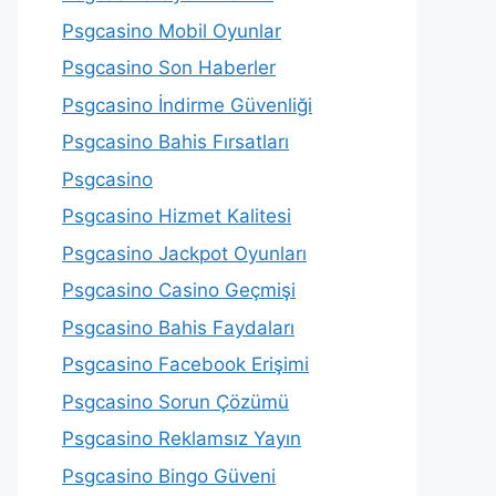
Psgcasino Mobil Oyunlar
Psgcasino Son Haberler
Psgcasino İndirme Güvenliği
Psgcasino Bahis Fırsatları
Psgcasino
Psgcasino Hizmet Kalitesi
Psgcasino Jackpot Oyunları
Psgcasino Casino Geçmişi
Psgcasino Bahis Faydaları
Psgcasino Facebook Erişimi
Psgcasino Sorun Çözümü
Psgcasino Reklamsız Yayın
Psgcasino Bingo Güveni