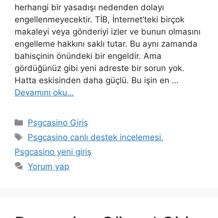
herhangi bir yasadışı nedenden dolayı
engellenmeyecektir. TİB, İnternet’teki birçok
makaleyi veya gönderiyi izler ve bunun olmasını
engelleme hakkını saklı tutar. Bu aynı zamanda
bahisçinin önündeki bir engeldir. Ama
gördüğünüz gibi yeni adreste bir sorun yok.
Hatta eskisinden daha güçlü. Bu işin en …
Devamını oku…
Kategoriler
Psgcasino Giriş
Etiketler
Psgcasino canlı destek incelemesi
,
Psgcasino yeni giriş
Yorum yap