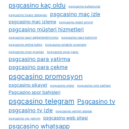
psgcasino kaç oldu
psgcasino kullanıcılar
psgcasino maç izle
psgcasino lisans detayları
psgcasino maç izleme
psgcasino mobil erişim
psgcasino müşteri hizmetleri
psgcasino nasıl değerlendirirsiniz
psgcasino nasıl katılırım
psgcasino online bahis
psgcasino ortaklık programı
psgcasino oyun grupları
psgcasino oyun şansı
psgcasino para yatirma
psgcasino para çekme
psgcasino promosyon
psgcasino sikayet
psgcasino sitesi
psgcasino sms kalitesi
Psgcasino spor bahisleri
psgcasino telegram
Psgcasino tv
psgcasino tv izle
psgcasino verimli alanlar
psgcasino web sitesi
psgcasino vip yatırım
psgcasino whatsapp