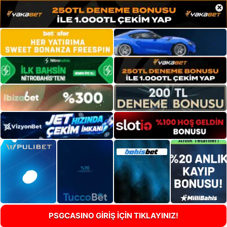
×
PSGCASINO GİRİŞ İÇİN TIKLAYINIZ!