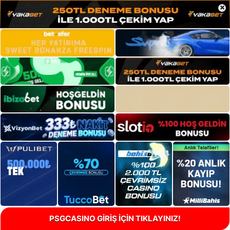
×
PSGCASINO GİRİŞ İÇİN TIKLAYINIZ!