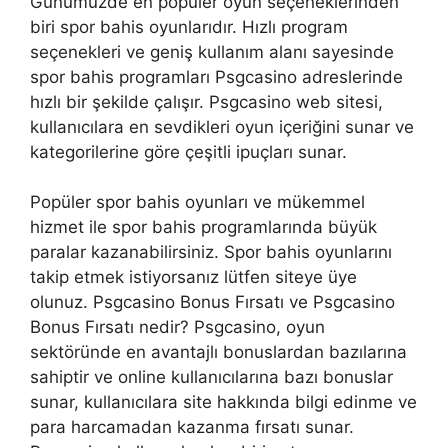
Günümüzde en popüler oyun seçeneklerinden
biri spor bahis oyunlarıdır. Hızlı program
seçenekleri ve geniş kullanım alanı sayesinde
spor bahis programları Psgcasino adreslerinde
hızlı bir şekilde çalışır. Psgcasino web sitesi,
kullanıcılara en sevdikleri oyun içeriğini sunar ve
kategorilerine göre çeşitli ipuçları sunar.
Popüler spor bahis oyunları ve mükemmel
hizmet ile spor bahis programlarında büyük
paralar kazanabilirsiniz. Spor bahis oyunlarını
takip etmek istiyorsanız lütfen siteye üye
olunuz. Psgcasino Bonus Fırsatı ve Psgcasino
Bonus Fırsatı nedir? Psgcasino, oyun
sektöründe en avantajlı bonuslardan bazılarına
sahiptir ve online kullanıcılarına bazı bonuslar
sunar, kullanıcılara site hakkında bilgi edinme ve
para harcamadan kazanma fırsatı sunar.