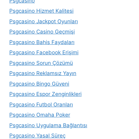
Psgcasino
Psgcasino Hizmet Kalitesi
Psgcasino Jackpot Oyunları
Psgcasino Casino Geçmişi
Psgcasino Bahis Faydaları
Psgcasino Facebook Erişimi
Psgcasino Sorun Çözümü
Psgcasino Reklamsız Yayın
Psgcasino Bingo Güveni
Psgcasino Espor Zenginlikleri
Psgcasino Futbol Oranları
Psgcasino Omaha Poker
Psgcasino Uygulama Bağlantısı
Psgcasino Yasal Süreç