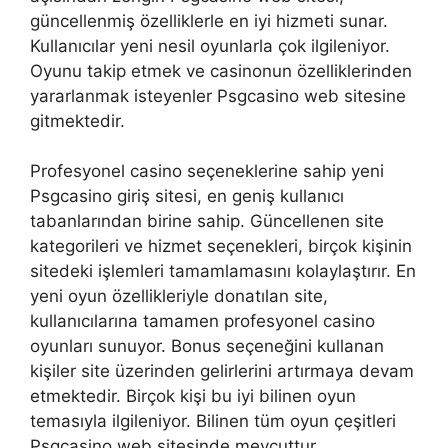
güncellenmiş özelliklerle en iyi hizmeti sunar.
Kullanıcılar yeni nesil oyunlarla çok ilgileniyor.
Oyunu takip etmek ve casinonun özelliklerinden
yararlanmak isteyenler Psgcasino web sitesine
gitmektedir.
Profesyonel casino seçeneklerine sahip yeni
Psgcasino giriş sitesi, en geniş kullanıcı
tabanlarından birine sahip. Güncellenen site
kategorileri ve hizmet seçenekleri, birçok kişinin
sitedeki işlemleri tamamlamasını kolaylaştırır. En
yeni oyun özellikleriyle donatılan site,
kullanıcılarına tamamen profesyonel casino
oyunları sunuyor. Bonus seçeneğini kullanan
kişiler site üzerinden gelirlerini artırmaya devam
etmektedir. Birçok kişi bu iyi bilinen oyun
temasıyla ilgileniyor. Bilinen tüm oyun çeşitleri
Psgcasino web sitesinde mevcuttur.