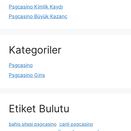
Psgcasino Kimlik Kaydı
Psgcasino Büyük Kazanç
Kategoriler
Psgcasino
Psgcasino Giriş
Etiket Bulutu
bahis sitesi psgcasino
canli psgcasino