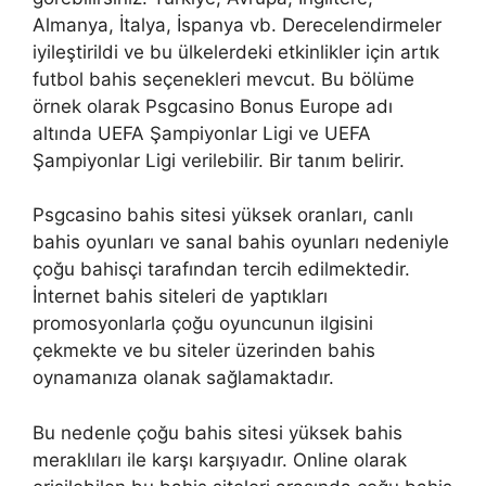
Almanya, İtalya, İspanya vb. Derecelendirmeler
iyileştirildi ve bu ülkelerdeki etkinlikler için artık
futbol bahis seçenekleri mevcut. Bu bölüme
örnek olarak Psgcasino Bonus Europe adı
altında UEFA Şampiyonlar Ligi ve UEFA
Şampiyonlar Ligi verilebilir. Bir tanım belirir.
Psgcasino bahis sitesi yüksek oranları, canlı
bahis oyunları ve sanal bahis oyunları nedeniyle
çoğu bahisçi tarafından tercih edilmektedir.
İnternet bahis siteleri de yaptıkları
promosyonlarla çoğu oyuncunun ilgisini
çekmekte ve bu siteler üzerinden bahis
oynamanıza olanak sağlamaktadır.
Bu nedenle çoğu bahis sitesi yüksek bahis
meraklıları ile karşı karşıyadır. Online olarak