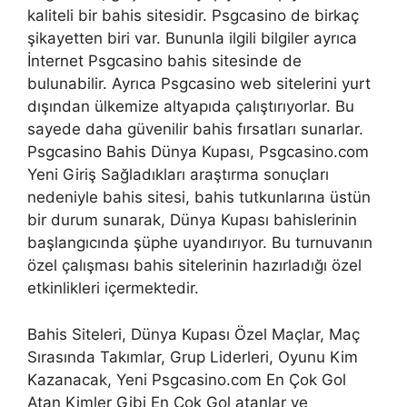
kaliteli bir bahis sitesidir. Psgcasino de birkaç
şikayetten biri var. Bununla ilgili bilgiler ayrıca
İnternet Psgcasino bahis sitesinde de
bulunabilir. Ayrıca Psgcasino web sitelerini yurt
dışından ülkemize altyapıda çalıştırıyorlar. Bu
sayede daha güvenilir bahis fırsatları sunarlar.
Psgcasino Bahis Dünya Kupası, Psgcasino.com
Yeni Giriş Sağladıkları araştırma sonuçları
nedeniyle bahis sitesi, bahis tutkunlarına üstün
bir durum sunarak, Dünya Kupası bahislerinin
başlangıcında şüphe uyandırıyor. Bu turnuvanın
özel çalışması bahis sitelerinin hazırladığı özel
etkinlikleri içermektedir.
Bahis Siteleri, Dünya Kupası Özel Maçlar, Maç
Sırasında Takımlar, Grup Liderleri, Oyunu Kim
Kazanacak, Yeni Psgcasino.com En Çok Gol
Atan Kimler Gibi En Çok Gol atanlar ve