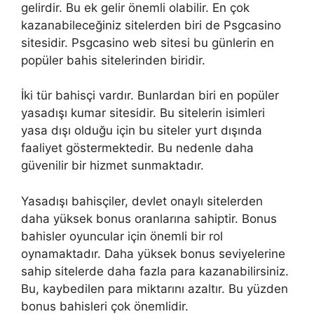
gelirdir. Bu ek gelir önemli olabilir. En çok
kazanabileceğiniz sitelerden biri de Psgcasino
sitesidir. Psgcasino web sitesi bu günlerin en
popüler bahis sitelerinden biridir.
İki tür bahisçi vardır. Bunlardan biri en popüler
yasadışı kumar sitesidir. Bu sitelerin isimleri
yasa dışı olduğu için bu siteler yurt dışında
faaliyet göstermektedir. Bu nedenle daha
güvenilir bir hizmet sunmaktadır.
Yasadışı bahisçiler, devlet onaylı sitelerden
daha yüksek bonus oranlarına sahiptir. Bonus
bahisler oyuncular için önemli bir rol
oynamaktadır. Daha yüksek bonus seviyelerine
sahip sitelerde daha fazla para kazanabilirsiniz.
Bu, kaybedilen para miktarını azaltır. Bu yüzden
bonus bahisleri çok önemlidir.