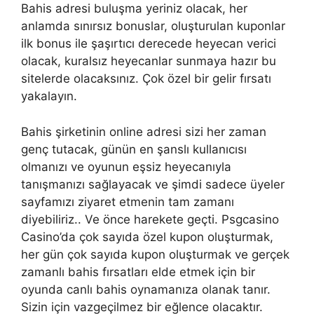
Bahis adresi buluşma yeriniz olacak, her
anlamda sınırsız bonuslar, oluşturulan kuponlar
ilk bonus ile şaşırtıcı derecede heyecan verici
olacak, kuralsız heyecanlar sunmaya hazır bu
sitelerde olacaksınız. Çok özel bir gelir fırsatı
yakalayın.
Bahis şirketinin online adresi sizi her zaman
genç tutacak, günün en şanslı kullanıcısı
olmanızı ve oyunun eşsiz heyecanıyla
tanışmanızı sağlayacak ve şimdi sadece üyeler
sayfamızı ziyaret etmenin tam zamanı
diyebiliriz.. Ve önce harekete geçti. Psgcasino
Casino’da çok sayıda özel kupon oluşturmak,
her gün çok sayıda kupon oluşturmak ve gerçek
zamanlı bahis fırsatları elde etmek için bir
oyunda canlı bahis oynamanıza olanak tanır.
Sizin için vazgeçilmez bir eğlence olacaktır.