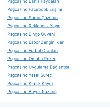
Psgcasino Bahis Faydaları
Psgcasino Facebook Erişimi
Psgcasino Sorun Çözümü
Psgcasino Reklamsız Yayın
Psgcasino Bingo Güveni
Psgcasino Espor Zenginlikleri
Psgcasino Futbol Oranları
Psgcasino Omaha Poker
Psgcasino Uygulama Bağlantısı
Psgcasino Yasal Süreç
Psgcasino Kimlik Kaydı
Psgcasino Büyük Kazanç