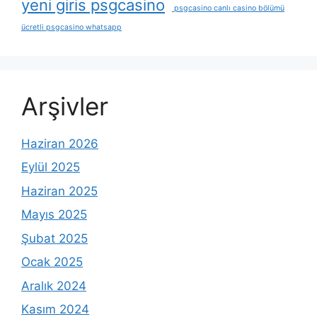
yeni giris psgcasino
psgcasino canlı casino bölümü
ücretli psgcasino whatsapp
Arşivler
Haziran 2026
Eylül 2025
Haziran 2025
Mayıs 2025
Şubat 2025
Ocak 2025
Aralık 2024
Kasım 2024