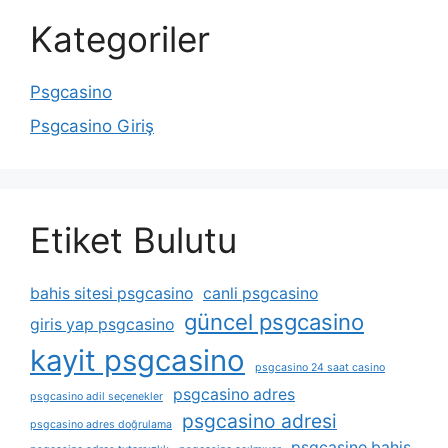
Kategoriler
Psgcasino
Psgcasino Giriş
Etiket Bulutu
bahis sitesi psgcasino
canli psgcasino
güncel psgcasino
giris yap psgcasino
kayit psgcasino
psgcasino 24 saat casino
psgcasino adres
psgcasino adil seçenekler
psgcasino adresi
psgcasino adres doğrulama
psgcasino bahis