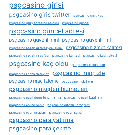
psgcasino girisi
psgcasino giris twitter
psgcasino giris yap
psgcasino giriş adresine ne oldu
psgcasino güncel
psgcasino güncel adresi
psgcasino güvenilir mi
psgcasino güvenlir mi
psgcasino hizmet kalitesi
psgcasino hesap aktivasyon i̇şlemi
psgcasino i̇letişim sayfası
psgcasino kalitesi
psgcasino kayıt sitesi
psgcasino kaç oldu
psgcasino kullanıcılar
psgcasino maç izle
psgcasino lisans detayları
psgcasino maç izleme
psgcasino mobil erişim
psgcasino müşteri hizmetleri
psgcasino nasıl değerlendirirsiniz
psgcasino nasıl katılırım
psgcasino online bahis
psgcasino ortaklık programı
psgcasino oyun grupları
psgcasino oyun şansı
psgcasino para yatirma
psgcasino para çekme