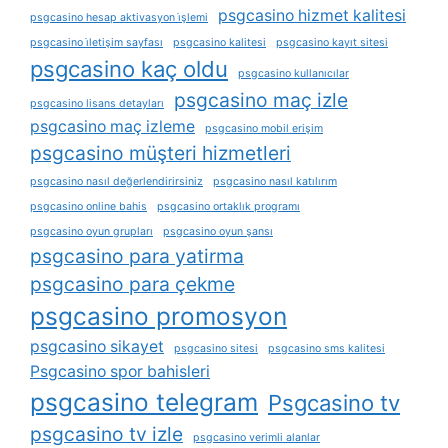
psgcasino hizmet kalitesi
psgcasino hesap aktivasyon i̇şlemi
psgcasino i̇letişim sayfası
psgcasino kalitesi
psgcasino kayıt sitesi
psgcasino kaç oldu
psgcasino kullanıcılar
psgcasino maç izle
psgcasino lisans detayları
psgcasino maç izleme
psgcasino mobil erişim
psgcasino müşteri hizmetleri
psgcasino nasıl değerlendirirsiniz
psgcasino nasıl katılırım
psgcasino online bahis
psgcasino ortaklık programı
psgcasino oyun grupları
psgcasino oyun şansı
psgcasino para yatirma
psgcasino para çekme
psgcasino promosyon
psgcasino sikayet
psgcasino sitesi
psgcasino sms kalitesi
Psgcasino spor bahisleri
psgcasino telegram
Psgcasino tv
psgcasino tv izle
psgcasino verimli alanlar