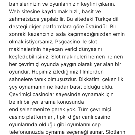
bahislerinizin ve oyunlarınızın keyfini çıkarın.
Web sitesine kaydolmak hızlı, basit ve
zahmetsizce yapılabilir. Bu sitedeki Türkçe dil
desteği diğer platformlara göre üstündür. Bir
sonraki kazancınızı asla kaçırmadığınızdan emin
olmak istiyorsanız, Psgcasino ile slot
makinelerinin heyecan verici dünyasını
keşfedebilirsiniz. Slot makineleri hemen hemen
her çevrimiçi oyunda yaygın olarak yer alan bir
oyundur. Hepimiz izlediğimiz filmlerden
sahnelere tanık olmuşuzdur. Dikkatimi çeken ilk
şey oynamanın ne kadar basit olduğu oldu.
Çevrimiçi casinolar sayesinde oynamak için
belirli bir yer arama konusunda
endişelenmenize gerek yok. Tüm çevrimiçi
casino platformları, tıpkı diğer canlı casino
oyunlarında olduğu gibi oyunlarını cep
telefonunuzda oynama seçeneği sunar. Slotların