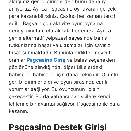
aldığımız geri bildirimlerden bunu daha iyi
anlıyoruz. Ayrıca Psgcasino oynayarak gerçek
para kazanabilirsiniz. Casino her zaman tercih
edilir. Başka hiçbir aktivite oyun oynama
deneyimini tam olarak taklit edemez. Ayrıca
geniş alternatif yelpazesi sayesinde bahis
tutkunlarına başarıya ulaşmaları için sayısız
fırsat sunmaktadır. Bununla birlikte, mevcut
oranlar
Psgcasino Giriş
ve bahis seçenekleri
göz önüne alındığında, diğer ülkelerdeki
bahisçiler bahisçiler için daha çekicidir. Olumlu
geri bildirimler aldı ve oyun sırasında canlı
yorumlar sağlıyor. Bu oyuncunun ilgisini
çekecektir. Bu da yabancı bahisçilere kendi
lehlerine bir avantaj sağlıyor. Psgcasino ile para
kazanın.
Psgcasino Destek Girişi