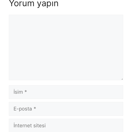
Yorum yapın
Yorum
İsim
E-
posta
İnternet
sitesi