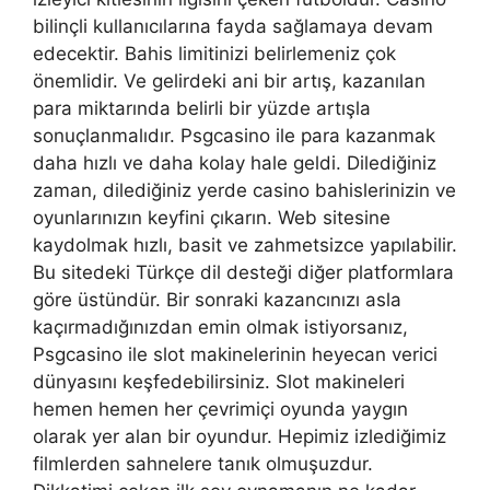
bilinçli kullanıcılarına fayda sağlamaya devam
edecektir. Bahis limitinizi belirlemeniz çok
önemlidir. Ve gelirdeki ani bir artış, kazanılan
para miktarında belirli bir yüzde artışla
sonuçlanmalıdır. Psgcasino ile para kazanmak
daha hızlı ve daha kolay hale geldi. Dilediğiniz
zaman, dilediğiniz yerde casino bahislerinizin ve
oyunlarınızın keyfini çıkarın. Web sitesine
kaydolmak hızlı, basit ve zahmetsizce yapılabilir.
Bu sitedeki Türkçe dil desteği diğer platformlara
göre üstündür. Bir sonraki kazancınızı asla
kaçırmadığınızdan emin olmak istiyorsanız,
Psgcasino ile slot makinelerinin heyecan verici
dünyasını keşfedebilirsiniz. Slot makineleri
hemen hemen her çevrimiçi oyunda yaygın
olarak yer alan bir oyundur. Hepimiz izlediğimiz
filmlerden sahnelere tanık olmuşuzdur.