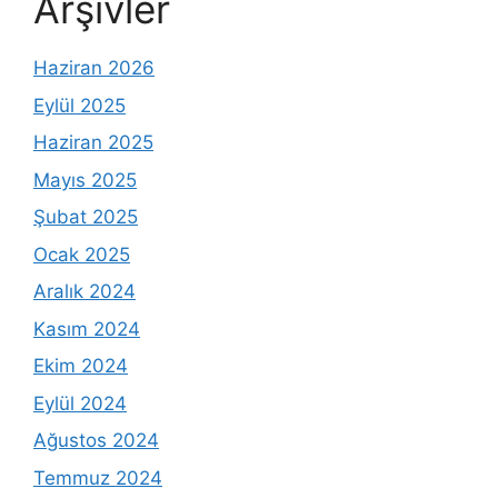
Arşivler
Haziran 2026
Eylül 2025
Haziran 2025
Mayıs 2025
Şubat 2025
Ocak 2025
Aralık 2024
Kasım 2024
Ekim 2024
Eylül 2024
Ağustos 2024
Temmuz 2024