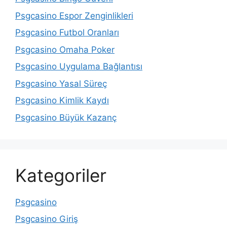
Psgcasino Espor Zenginlikleri
Psgcasino Futbol Oranları
Psgcasino Omaha Poker
Psgcasino Uygulama Bağlantısı
Psgcasino Yasal Süreç
Psgcasino Kimlik Kaydı
Psgcasino Büyük Kazanç
Kategoriler
Psgcasino
Psgcasino Giriş