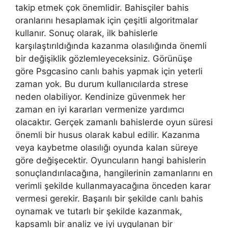
takip etmek çok önemlidir. Bahisçiler bahis
oranlarını hesaplamak için çeşitli algoritmalar
kullanır. Sonuç olarak, ilk bahislerle
karşılaştırıldığında kazanma olasılığında önemli
bir değişiklik gözlemleyeceksiniz. Görünüşe
göre Psgcasino canlı bahis yapmak için yeterli
zaman yok. Bu durum kullanıcılarda strese
neden olabiliyor. Kendinize güvenmek her
zaman en iyi kararları vermenize yardımcı
olacaktır. Gerçek zamanlı bahislerde oyun süresi
önemli bir husus olarak kabul edilir. Kazanma
veya kaybetme olasılığı oyunda kalan süreye
göre değişecektir. Oyuncuların hangi bahislerin
sonuçlandırılacağına, hangilerinin zamanlarını en
verimli şekilde kullanmayacağına önceden karar
vermesi gerekir. Başarılı bir şekilde canlı bahis
oynamak ve tutarlı bir şekilde kazanmak,
kapsamlı bir analiz ve iyi uygulanan bir