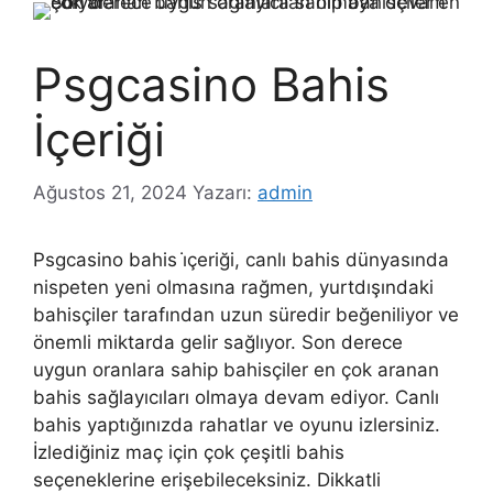
Psgcasino Bahis
İçeriği
Ağustos 21, 2024
Yazarı:
admin
Psgcasino bahis i̇çeriği, canlı bahis dünyasında
nispeten yeni olmasına rağmen, yurtdışındaki
bahisçiler tarafından uzun süredir beğeniliyor ve
önemli miktarda gelir sağlıyor. Son derece
uygun oranlara sahip bahisçiler en çok aranan
bahis sağlayıcıları olmaya devam ediyor. Canlı
bahis yaptığınızda rahatlar ve oyunu izlersiniz.
İzlediğiniz maç için çok çeşitli bahis
seçeneklerine erişebileceksiniz. Dikkatli