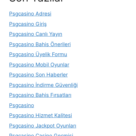
Psgcasino Adresi
Psgcasino Giriş
Psgcasino Canlı Yayın
Psgcasino Bahis Önerileri
Psgcasino Üyelik Formu
Psgcasino Mobil Oyunlar
Psgcasino Son Haberler
Psgcasino İndirme Güvenliği
Psgcasino Bahis Fırsatları
Psgcasino
Psgcasino Hizmet Kalitesi
Psgcasino Jackpot Oyunları
Psgcasino Casino Geçmişi