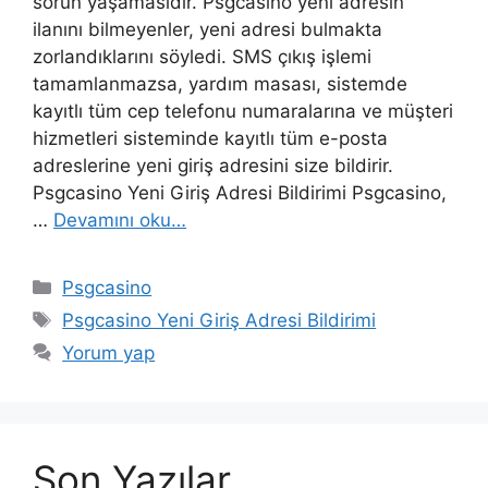
sorun yaşamasıdır. Psgcasino yeni adresin
ilanını bilmeyenler, yeni adresi bulmakta
zorlandıklarını söyledi. SMS çıkış işlemi
tamamlanmazsa, yardım masası, sistemde
kayıtlı tüm cep telefonu numaralarına ve müşteri
hizmetleri sisteminde kayıtlı tüm e-posta
adreslerine yeni giriş adresini size bildirir.
Psgcasino Yeni Giriş Adresi Bildirimi Psgcasino,
…
Devamını oku…
Kategoriler
Psgcasino
Etiketler
Psgcasino Yeni Giriş Adresi Bildirimi
Yorum yap
Son Yazılar