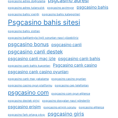
psgcasino adresi
psgcasino adres doğrulama
psgcasino bahis
psgcasino adres tutarsızlık
psgcasino açılmıyor
psgcasino bahis i̇çeriği
psgcasino bahis kategorileri
Psgcasino bahis sitesi
psgcasino bahis slotları
psgcasino bağlantıyla i̇lgili sorunları nasıl çözebiliriz
psgcasino bonus
psgcasino canli
psgcasino canli destek
psgcasino canli maç izle
psgcasino canlı bahis
Psgcasino canlı casino
psgcasino canlı bahis kuponları
psgcasino canlı casino oyunları
psgcasino canlı maç yakalama
psgcasino casino oyunları
psgcasino casino oyun platformu
psgcasino cep telefonları
psgcasino com
psgcasino com oyun eğlence
psgcasino destek girişi
psgcasino dosyaları nasıl gönderilir
psgcasino erişim
psgcasino erişim sorunu
psgcasino eğlence
psgcasino giris
psgcasino fark ortaya çıkışı