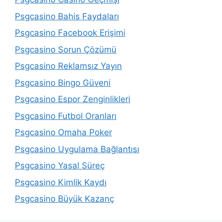
Psgcasino Bahis Faydaları
Psgcasino Facebook Erişimi
Psgcasino Sorun Çözümü
Psgcasino Reklamsız Yayın
Psgcasino Bingo Güveni
Psgcasino Espor Zenginlikleri
Psgcasino Futbol Oranları
Psgcasino Omaha Poker
Psgcasino Uygulama Bağlantısı
Psgcasino Yasal Süreç
Psgcasino Kimlik Kaydı
Psgcasino Büyük Kazanç