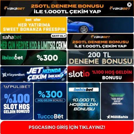
×
PSGCASINO GİRİŞ İÇİN TIKLAYINIZ!