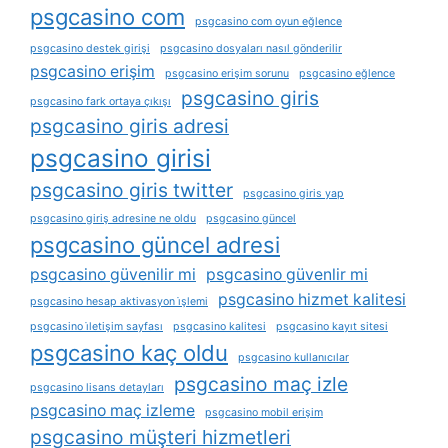
psgcasino com
psgcasino com oyun eğlence
psgcasino destek girişi
psgcasino dosyaları nasıl gönderilir
psgcasino erişim
psgcasino erişim sorunu
psgcasino eğlence
psgcasino giris
psgcasino fark ortaya çıkışı
psgcasino giris adresi
psgcasino girisi
psgcasino giris twitter
psgcasino giris yap
psgcasino giriş adresine ne oldu
psgcasino güncel
psgcasino güncel adresi
psgcasino güvenilir mi
psgcasino güvenlir mi
psgcasino hizmet kalitesi
psgcasino hesap aktivasyon i̇şlemi
psgcasino i̇letişim sayfası
psgcasino kalitesi
psgcasino kayıt sitesi
psgcasino kaç oldu
psgcasino kullanıcılar
psgcasino maç izle
psgcasino lisans detayları
psgcasino maç izleme
psgcasino mobil erişim
psgcasino müşteri hizmetleri