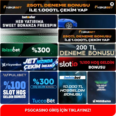
×
PSGCASINO GİRİŞ İÇİN TIKLAYINIZ!