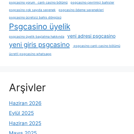
psgcasino yorum canlı casino bölümü
psgcasino çevrimiçi bahisler
psgcasino çok sayıda seçenek
psgcasino ödeme seçenekleri
psgcasino ücretsiz bahis döngüsü
Psgcasino üyelik
yeni adresi psgcasino
psgcasino üyelik başlatma hakkında
yeni giris psgcasino
psgcasino canlı casino bölümü
ücretli psgcasino whatsapp
Arşivler
Haziran 2026
Eylül 2025
Haziran 2025
Mayıs 2025