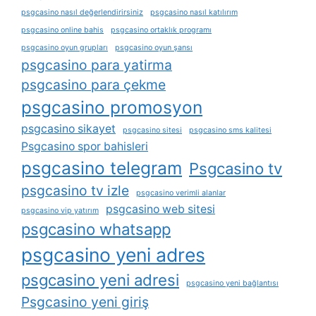
psgcasino nasıl değerlendirirsiniz
psgcasino nasıl katılırım
psgcasino online bahis
psgcasino ortaklık programı
psgcasino oyun grupları
psgcasino oyun şansı
psgcasino para yatirma
psgcasino para çekme
psgcasino promosyon
psgcasino sikayet
psgcasino sitesi
psgcasino sms kalitesi
Psgcasino spor bahisleri
psgcasino telegram
Psgcasino tv
psgcasino tv izle
psgcasino verimli alanlar
psgcasino web sitesi
psgcasino vip yatırım
psgcasino whatsapp
psgcasino yeni adres
psgcasino yeni adresi
psgcasino yeni bağlantısı
Psgcasino yeni giriş