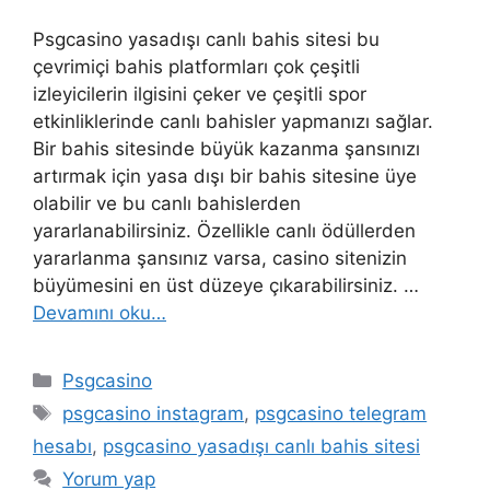
Psgcasino yasadışı canlı bahis sitesi bu
çevrimiçi bahis platformları çok çeşitli
izleyicilerin ilgisini çeker ve çeşitli spor
etkinliklerinde canlı bahisler yapmanızı sağlar.
Bir bahis sitesinde büyük kazanma şansınızı
artırmak için yasa dışı bir bahis sitesine üye
olabilir ve bu canlı bahislerden
yararlanabilirsiniz. Özellikle canlı ödüllerden
yararlanma şansınız varsa, casino sitenizin
büyümesini en üst düzeye çıkarabilirsiniz. …
Devamını oku…
Kategoriler
Psgcasino
Etiketler
psgcasino instagram
,
psgcasino telegram
hesabı
,
psgcasino yasadışı canlı bahis sitesi
Yorum yap