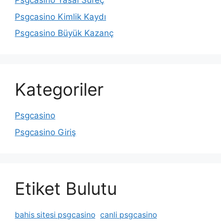
Psgcasino Yasal Süreç
Psgcasino Kimlik Kaydı
Psgcasino Büyük Kazanç
Kategoriler
Psgcasino
Psgcasino Giriş
Etiket Bulutu
bahis sitesi psgcasino
canli psgcasino