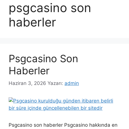
psgcasino son
haberler
Psgcasino Son
Haberler
Haziran 3, 2026
Yazarı:
admin
Psgcasino son haberler Psgcasino hakkında en