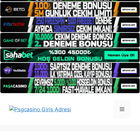
İçeriğe
atla
Menü