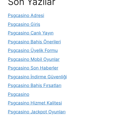
Son Yazılar
Psgcasino Adresi
Psgcasino Giriş
Psgcasino Canlı Yayın
Psgcasino Bahis Önerileri
Psgcasino Üyelik Formu
Psgcasino Mobil Oyunlar
Psgcasino Son Haberler
Psgcasino İndirme Güvenliği
Psgcasino Bahis Fırsatları
Psgcasino
Psgcasino Hizmet Kalitesi
Psgcasino Jackpot Oyunları