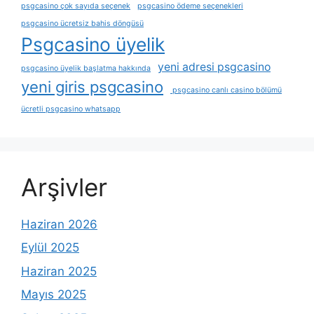
psgcasino çok sayıda seçenek
psgcasino ödeme seçenekleri
psgcasino ücretsiz bahis döngüsü
Psgcasino üyelik
yeni adresi psgcasino
psgcasino üyelik başlatma hakkında
yeni giris psgcasino
psgcasino canlı casino bölümü
ücretli psgcasino whatsapp
Arşivler
Haziran 2026
Eylül 2025
Haziran 2025
Mayıs 2025