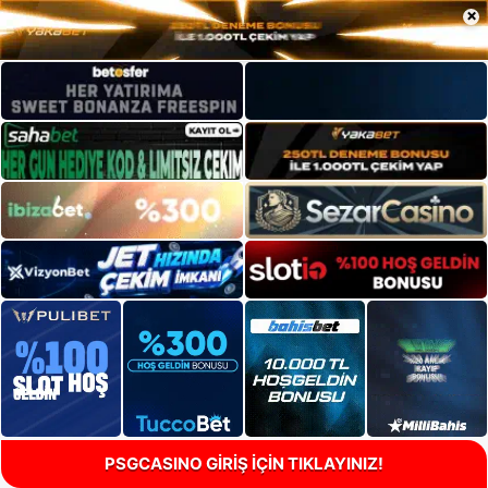
×
PSGCASINO GİRİŞ İÇİN TIKLAYINIZ!