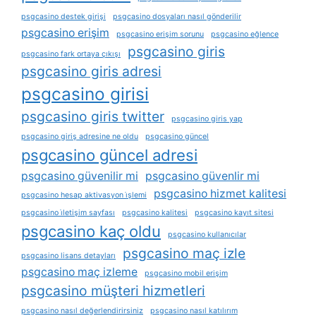
psgcasino destek girişi
psgcasino dosyaları nasıl gönderilir
psgcasino erişim
psgcasino erişim sorunu
psgcasino eğlence
psgcasino giris
psgcasino fark ortaya çıkışı
psgcasino giris adresi
psgcasino girisi
psgcasino giris twitter
psgcasino giris yap
psgcasino giriş adresine ne oldu
psgcasino güncel
psgcasino güncel adresi
psgcasino güvenilir mi
psgcasino güvenlir mi
psgcasino hizmet kalitesi
psgcasino hesap aktivasyon i̇şlemi
psgcasino i̇letişim sayfası
psgcasino kalitesi
psgcasino kayıt sitesi
psgcasino kaç oldu
psgcasino kullanıcılar
psgcasino maç izle
psgcasino lisans detayları
psgcasino maç izleme
psgcasino mobil erişim
psgcasino müşteri hizmetleri
psgcasino nasıl değerlendirirsiniz
psgcasino nasıl katılırım