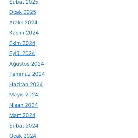
Şubat 2025
Ocak 2025
Aralık 2024
Kasım 2024
Ekim 2024
Eylül 2024
Ağustos 2024
Temmuz 2024
Haziran 2024
Mayıs 2024
Nisan 2024
Mart 2024
Şubat 2024
Ocak 2024