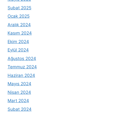
Şubat 2025
Ocak 2025
Aralık 2024
Kasım 2024
Ekim 2024
Eylül 2024
Ağustos 2024
Temmuz 2024
Haziran 2024
Mayıs 2024
Nisan 2024
Mart 2024
Şubat 2024