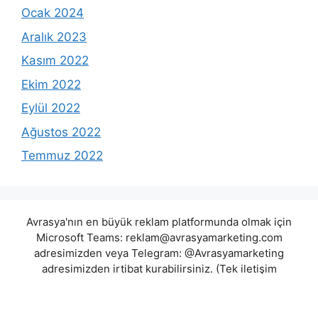
Ocak 2024
Aralık 2023
Kasım 2022
Ekim 2022
Eylül 2022
Ağustos 2022
Temmuz 2022
Avrasya'nın en büyük reklam platformunda olmak için
Microsoft Teams:
reklam@avrasyamarketing.com
adresimizden veya Telegram: @Avrasyamarketing
adresimizden irtibat kurabilirsiniz. (Tek iletişim
adreslerimiz teams / telegram ve mail adresimizdir.
Harici hiçbir iletişim adresimiz bulunmamaktadır.
Lütfen itibar etmeyiniz.) Türkiye yasalarına göre 7258