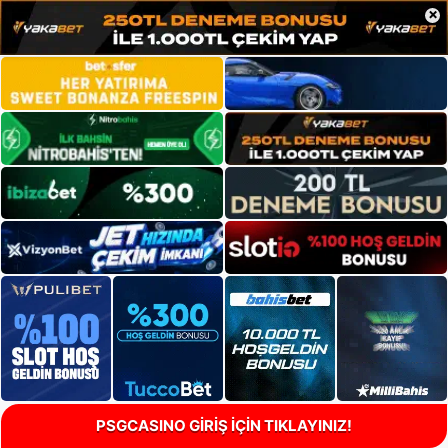
×
PSGCASINO GİRİŞ İÇİN TIKLAYINIZ!