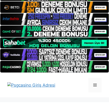
İçeriğe
atla
Menü