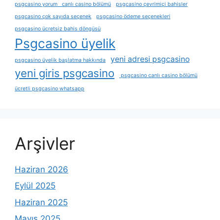
psgcasino yorum canlı casino bölümü
psgcasino çevrimiçi bahisler
psgcasino çok sayıda seçenek
psgcasino ödeme seçenekleri
psgcasino ücretsiz bahis döngüsü
Psgcasino üyelik
yeni adresi psgcasino
psgcasino üyelik başlatma hakkında
yeni giris psgcasino
psgcasino canlı casino bölümü
ücretli psgcasino whatsapp
Arşivler
Haziran 2026
Eylül 2025
Haziran 2025
Mayıs 2025