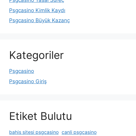
Psgcasino Yasal Süreç
Psgcasino Kimlik Kaydı
Psgcasino Büyük Kazanç
Kategoriler
Psgcasino
Psgcasino Giriş
Etiket Bulutu
bahis sitesi psgcasino
canli psgcasino