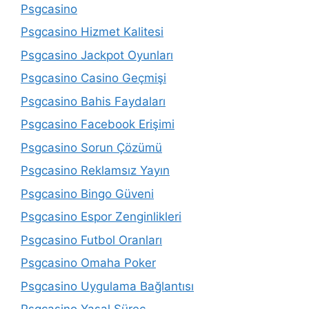
Psgcasino
Psgcasino Hizmet Kalitesi
Psgcasino Jackpot Oyunları
Psgcasino Casino Geçmişi
Psgcasino Bahis Faydaları
Psgcasino Facebook Erişimi
Psgcasino Sorun Çözümü
Psgcasino Reklamsız Yayın
Psgcasino Bingo Güveni
Psgcasino Espor Zenginlikleri
Psgcasino Futbol Oranları
Psgcasino Omaha Poker
Psgcasino Uygulama Bağlantısı