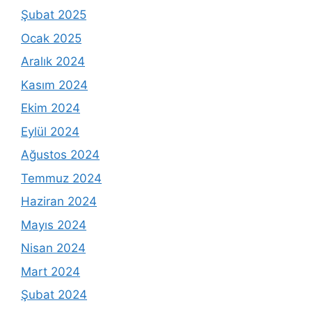
Şubat 2025
Ocak 2025
Aralık 2024
Kasım 2024
Ekim 2024
Eylül 2024
Ağustos 2024
Temmuz 2024
Haziran 2024
Mayıs 2024
Nisan 2024
Mart 2024
Şubat 2024