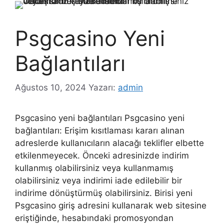
Psgcasino Yeni
Bağlantıları
Ağustos 10, 2024
Yazarı:
admin
Psgcasino yeni bağlantıları Psgcasino yeni
bağlantıları: Erişim kısıtlaması kararı alınan
adreslerde kullanıcıların alacağı teklifler elbette
etkilenmeyecek. Önceki adresinizde indirim
kullanmış olabilirsiniz veya kullanmamış
olabilirsiniz veya indirimi iade edilebilir bir
indirime dönüştürmüş olabilirsiniz. Birisi yeni
Psgcasino giriş adresini kullanarak web sitesine
eriştiğinde, hesabındaki promosyondan