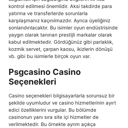
kontrol edilmesi önemlidir. Aksi takdirde para
yatırma ve transferlerde sorunlarla
karşılaşmanız kaçınılmazdır. Ayrıca üyeliğiniz
sonlandırılacaktır. Bu isimler oyun endüstrisinde
yaygın olarak tanınan prestijli markalar olarak
kabul edilmektedir. Gördüğünüz gibi parlaklık,
kozmik servet, çarpan kaosu, ikizlerin dönüşü
vb. gibi bu isimlerle birçok oyun var.
Psgcasino Casino
Seçenekleri
Casino seçenekleri bilgisayarlarla sorunsuz bir
şekilde uyumludur ve casino hizmetlerinin ayırt
edici özelliklerini vurgular. Bu bölümde
casinonun yanı sıra site içi hizmetler de
verilmektedir. Bu örnekte ayrım açıkça