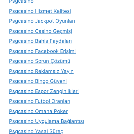
Psgcasino
Psgcasino Hizmet Kalitesi
Psgcasino Jackpot Oyunları
Psgcasino Casino Geçmişi
Psgcasino Bahis Faydaları
Psgcasino Facebook Erişimi
Psgcasino Sorun Çözümü
Psgcasino Reklamsız Yayın
Psgcasino Bingo Güveni
Psgcasino Espor Zenginlikleri
Psgcasino Futbol Oranları
Psgcasino Omaha Poker
Psgcasino Uygulama Bağlantısı
Psgcasino Yasal Süreç