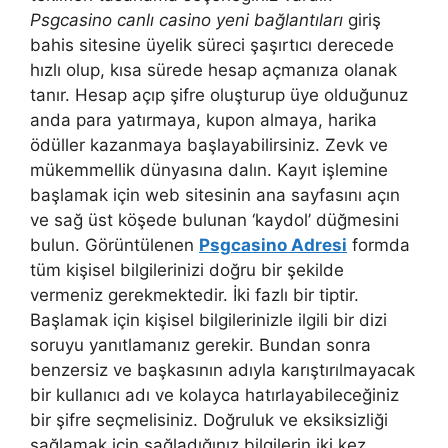
Psgcasino canlı casino yeni bağlantıları
giriş
bahis sitesine üyelik süreci şaşırtıcı derecede
hızlı olup, kısa sürede hesap açmanıza olanak
tanır. Hesap açıp şifre oluşturup üye olduğunuz
anda para yatırmaya, kupon almaya, harika
ödüller kazanmaya başlayabilirsiniz. Zevk ve
mükemmellik dünyasına dalın. Kayıt işlemine
başlamak için web sitesinin ana sayfasını açın
ve sağ üst köşede bulunan ‘kaydol’ düğmesini
bulun. Görüntülenen
Psgcasino Adresi
formda
tüm kişisel bilgilerinizi doğru bir şekilde
vermeniz gerekmektedir. İki fazlı bir tiptir.
Başlamak için kişisel bilgilerinizle ilgili bir dizi
soruyu yanıtlamanız gerekir. Bundan sonra
benzersiz ve başkasının adıyla karıştırılmayacak
bir kullanıcı adı ve kolayca hatırlayabileceğiniz
bir şifre seçmelisiniz. Doğruluk ve eksiksizliği
sağlamak için sağladığınız bilgilerin iki kez