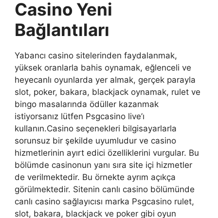
Casino Yeni
Bağlantıları
Yabancı casino sitelerinden faydalanmak,
yüksek oranlarla bahis oynamak, eğlenceli ve
heyecanlı oyunlarda yer almak, gerçek parayla
slot, poker, bakara, blackjack oynamak, rulet ve
bingo masalarında ödüller kazanmak
istiyorsanız lütfen Psgcasino live’ı
kullanın.Casino seçenekleri bilgisayarlarla
sorunsuz bir şekilde uyumludur ve casino
hizmetlerinin ayırt edici özelliklerini vurgular. Bu
bölümde casinonun yanı sıra site içi hizmetler
de verilmektedir. Bu örnekte ayrım açıkça
görülmektedir. Sitenin canlı casino bölümünde
canlı casino sağlayıcısı marka Psgcasino rulet,
slot, bakara, blackjack ve poker gibi oyun