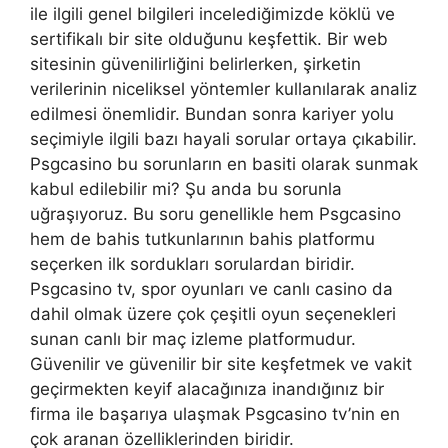
ile ilgili genel bilgileri incelediğimizde köklü ve
sertifikalı bir site olduğunu keşfettik. Bir web
sitesinin güvenilirliğini belirlerken, şirketin
verilerinin niceliksel yöntemler kullanılarak analiz
edilmesi önemlidir. Bundan sonra kariyer yolu
seçimiyle ilgili bazı hayali sorular ortaya çıkabilir.
Psgcasino bu sorunların en basiti olarak sunmak
kabul edilebilir mi? Şu anda bu sorunla
uğraşıyoruz. Bu soru genellikle hem Psgcasino
hem de bahis tutkunlarının bahis platformu
seçerken ilk sordukları sorulardan biridir.
Psgcasino tv, spor oyunları ve canlı casino da
dahil olmak üzere çok çeşitli oyun seçenekleri
sunan canlı bir maç izleme platformudur.
Güvenilir ve güvenilir bir site keşfetmek ve vakit
geçirmekten keyif alacağınıza inandığınız bir
firma ile başarıya ulaşmak Psgcasino tv’nin en
çok aranan özelliklerinden biridir.