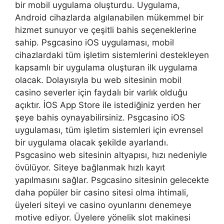
bir mobil uygulama oluşturdu. Uygulama,
Android cihazlarda algılanabilen mükemmel bir
hizmet sunuyor ve çeşitli bahis seçeneklerine
sahip. Psgcasino iOS uygulaması, mobil
cihazlardaki tüm işletim sistemlerini destekleyen
kapsamlı bir uygulama oluşturan ilk uygulama
olacak. Dolayısıyla bu web sitesinin mobil
casino severler için faydalı bir varlık olduğu
açıktır. İOS App Store ile istediğiniz yerden her
şeye bahis oynayabilirsiniz. Psgcasino iOS
uygulaması, tüm işletim sistemleri için evrensel
bir uygulama olacak şekilde ayarlandı.
Psgcasino web sitesinin altyapısı, hızı nedeniyle
övülüyor. Siteye bağlanmak hızlı kayıt
yapılmasını sağlar. Psgcasino sitesinin gelecekte
daha popüler bir casino sitesi olma ihtimali,
üyeleri siteyi ve casino oyunlarını denemeye
motive ediyor. Üyelere yönelik slot makinesi