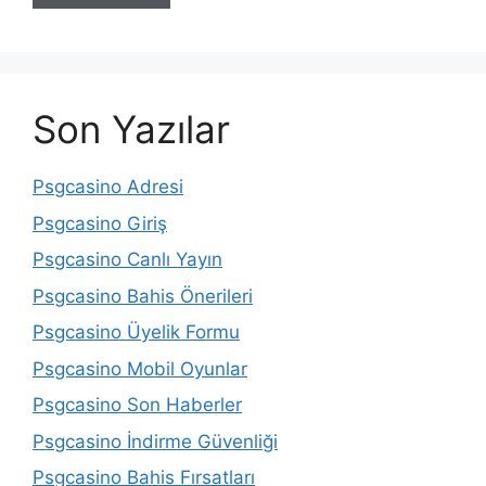
Son Yazılar
Psgcasino Adresi
Psgcasino Giriş
Psgcasino Canlı Yayın
Psgcasino Bahis Önerileri
Psgcasino Üyelik Formu
Psgcasino Mobil Oyunlar
Psgcasino Son Haberler
Psgcasino İndirme Güvenliği
Psgcasino Bahis Fırsatları