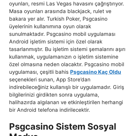
oyunları, resmi Las Vegas havasını çağrıştırıyor.
Masa oyunları arasında blackjack, rulet ve
bakara yer alır. Turkish Poker, Psgcasino
üyelerinin kullanımına oyun olarak
sunulmaktadır. Psgcasino mobil uygulaması
Android işletim sistemi için özel olarak
tasarlanmıştır. Bu işletim sistemi şemalarını aşırı
kullanmak, uygulamanızın o işletim sistemine
özel olmasına neden olacaktır. Psgcasino mobil
uygulaması, çeşitli bahis
Psgcasino Kaç Oldu
seçenekleri sunan, App Store’dan
indirebileceğiniz kullanışlı bir uygulamadır. Giriş
bilgilerinizi girdikten sonra uygulama,
halihazırda algılanan ve etkinleştirilen herhangi
bir Android telefona indirilecektir.
Psgcasino Sistem Sosyal