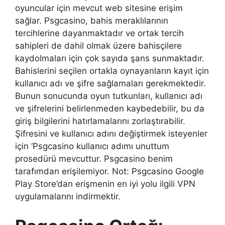
oyuncular için mevcut web sitesine erişim
sağlar. Psgcasino, bahis meraklılarının
tercihlerine dayanmaktadır ve ortak tercih
sahipleri de dahil olmak üzere bahisçilere
kaydolmaları için çok sayıda şans sunmaktadır.
Bahislerini seçilen ortakla oynayanların kayıt için
kullanıcı adı ve şifre sağlamaları gerekmektedir.
Bunun sonucunda oyun tutkunları, kullanıcı adı
ve şifrelerini belirlenmeden kaybedebilir, bu da
giriş bilgilerini hatırlamalarını zorlaştırabilir.
Şifresini ve kullanıcı adını değiştirmek isteyenler
için ‘Psgcasino kullanıcı adımı unuttum
prosedürü mevcuttur. Psgcasino benim
tarafımdan erişilemiyor. Not: Psgcasino Google
Play Store’dan erişmenin en iyi yolu ilgili VPN
uygulamalarını indirmektir.