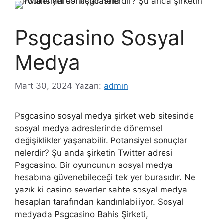
Psgcasino Sosyal
Medya
Mart 30, 2024
Yazarı:
admin
Psgcasino sosyal medya şirket web sitesinde
sosyal medya adreslerinde dönemsel
değişiklikler yaşanabilir. Potansiyel sonuçlar
nelerdir? Şu anda şirketin Twitter adresi
Psgcasino. Bir oyuncunun sosyal medya
hesabına güvenebileceği tek yer burasıdır. Ne
yazık ki casino severler sahte sosyal medya
hesapları tarafından kandırılabiliyor. Sosyal
medyada Psgcasino Bahis Şirketi,