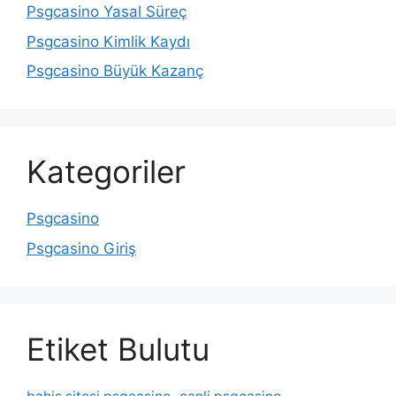
Psgcasino Yasal Süreç
Psgcasino Kimlik Kaydı
Psgcasino Büyük Kazanç
Kategoriler
Psgcasino
Psgcasino Giriş
Etiket Bulutu