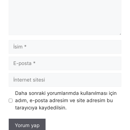
İsim
E-
posta
İnternet
sitesi
Daha sonraki yorumlarımda kullanılması için
adım, e-posta adresim ve site adresim bu
tarayıcıya kaydedilsin.