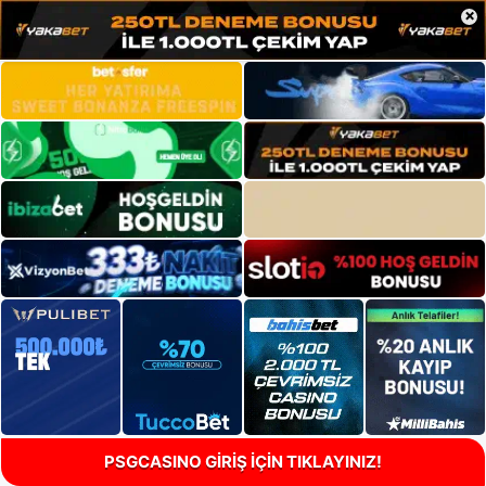
×
PSGCASINO GİRİŞ İÇİN TIKLAYINIZ!