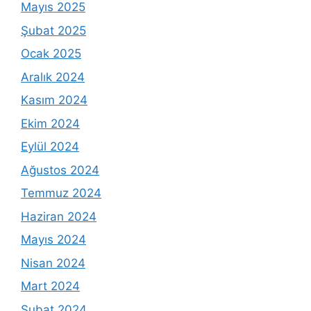
Mayıs 2025
Şubat 2025
Ocak 2025
Aralık 2024
Kasım 2024
Ekim 2024
Eylül 2024
Ağustos 2024
Temmuz 2024
Haziran 2024
Mayıs 2024
Nisan 2024
Mart 2024
Şubat 2024