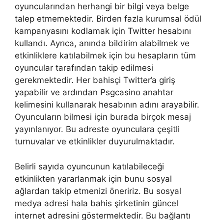
oyuncularından herhangi bir bilgi veya belge
talep etmemektedir. Birden fazla kurumsal ödül
kampanyasını kodlamak için Twitter hesabını
kullandı. Ayrıca, anında bildirim alabilmek ve
etkinliklere katılabilmek için bu hesapların tüm
oyuncular tarafından takip edilmesi
gerekmektedir. Her bahisçi Twitter’a giriş
yapabilir ve ardından Psgcasino anahtar
kelimesini kullanarak hesabının adını arayabilir.
Oyuncuların bilmesi için burada birçok mesaj
yayınlanıyor. Bu adreste oyunculara çeşitli
turnuvalar ve etkinlikler duyurulmaktadır.
Belirli sayıda oyuncunun katılabileceği
etkinlikten yararlanmak için bunu sosyal
ağlardan takip etmenizi öneririz. Bu sosyal
medya adresi hala bahis şirketinin güncel
internet adresini göstermektedir. Bu bağlantı