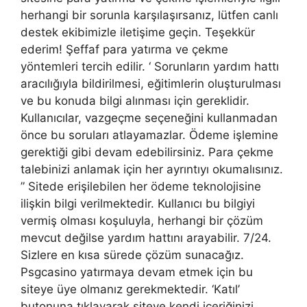
herhangi bir sorunla karşılaşırsanız, lütfen canlı
destek ekibimizle iletişime geçin. Teşekkür
ederim! Şeffaf para yatırma ve çekme
yöntemleri tercih edilir. ‘ Sorunların yardım hattı
aracılığıyla bildirilmesi, eğitimlerin oluşturulması
ve bu konuda bilgi alınması için gereklidir.
Kullanıcılar, vazgeçme seçeneğini kullanmadan
önce bu soruları atlayamazlar. Ödeme işlemine
gerektiği gibi devam edebilirsiniz. Para çekme
talebinizi anlamak için her ayrıntıyı okumalısınız.
” Sitede erişilebilen her ödeme teknolojisine
ilişkin bilgi verilmektedir. Kullanıcı bu bilgiyi
vermiş olması koşuluyla, herhangi bir çözüm
mevcut değilse yardım hattını arayabilir. 7/24.
Sizlere en kısa sürede çözüm sunacağız.
Psgcasino yatırmaya devam etmek için bu
siteye üye olmanız gerekmektedir. ‘Katıl’
butonuna tıklayarak siteye kendi içeriğinizi