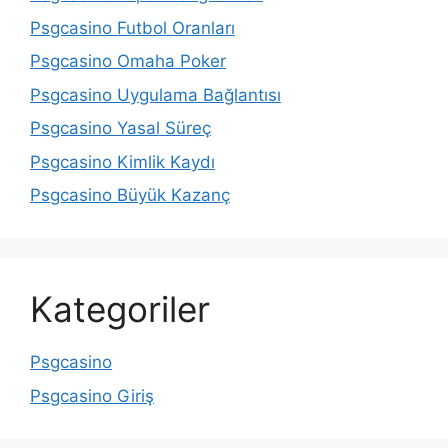
Psgcasino Futbol Oranları
Psgcasino Omaha Poker
Psgcasino Uygulama Bağlantısı
Psgcasino Yasal Süreç
Psgcasino Kimlik Kaydı
Psgcasino Büyük Kazanç
Kategoriler
Psgcasino
Psgcasino Giriş