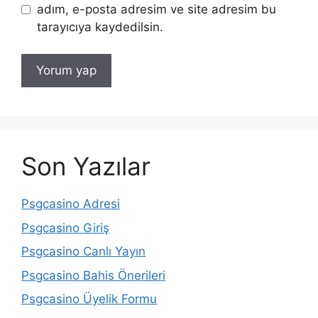
adım, e-posta adresim ve site adresim bu
tarayıcıya kaydedilsin.
Son Yazılar
Psgcasino Adresi
Psgcasino Giriş
Psgcasino Canlı Yayın
Psgcasino Bahis Önerileri
Psgcasino Üyelik Formu