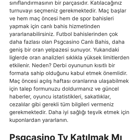
sınıflandırmasının bir parçasıdır. Katılacağınız
turnuvayı seçmeniz gerekmektedir. Maç başlar
ve hem maç öncesi hem de spor bahisleri
yapmak için canlı bahis hizmetinden
yararlanabilirsiniz. Futbol bahislerinden çok
daha fazlası olan Psgcasino Canlı Bahis, daha
geniş bir oran yelpazesi sunuyor. Yukarıdaki
liglerde oran analizleri sıklıkla yüksek limitlerden
etkilenir. Neden? Derbi oyununun kısıtlı bir
formata sahip olduğunu kabul etmek önemlidir.
Maç öncesi açılış haftası oranlarına ulaşabilmek
için talep formunuzu doldurmanız ve güncel
haberler, oyuncu istatistikleri, sakatlıklar,
cezalılar gibi gerekli tüm bilgileri vermeniz
gerekmektedir. Daha iyi sağlığı teşvik etmek için
kuponlardan yararlanın.
Psgcasino Tv Katılmak Mı