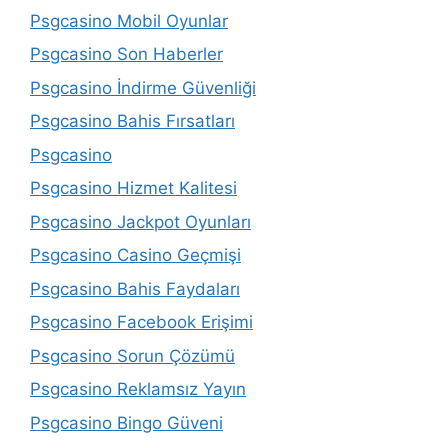
Psgcasino Mobil Oyunlar
Psgcasino Son Haberler
Psgcasino İndirme Güvenliği
Psgcasino Bahis Fırsatları
Psgcasino
Psgcasino Hizmet Kalitesi
Psgcasino Jackpot Oyunları
Psgcasino Casino Geçmişi
Psgcasino Bahis Faydaları
Psgcasino Facebook Erişimi
Psgcasino Sorun Çözümü
Psgcasino Reklamsız Yayın
Psgcasino Bingo Güveni