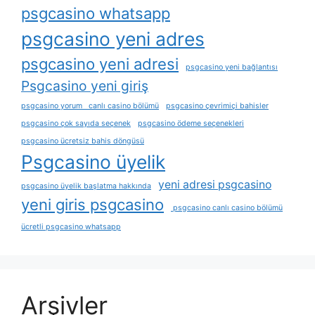
psgcasino whatsapp
psgcasino yeni adres
psgcasino yeni adresi
psgcasino yeni bağlantısı
Psgcasino yeni giriş
psgcasino yorum canlı casino bölümü
psgcasino çevrimiçi bahisler
psgcasino çok sayıda seçenek
psgcasino ödeme seçenekleri
psgcasino ücretsiz bahis döngüsü
Psgcasino üyelik
yeni adresi psgcasino
psgcasino üyelik başlatma hakkında
yeni giris psgcasino
psgcasino canlı casino bölümü
ücretli psgcasino whatsapp
Arşivler