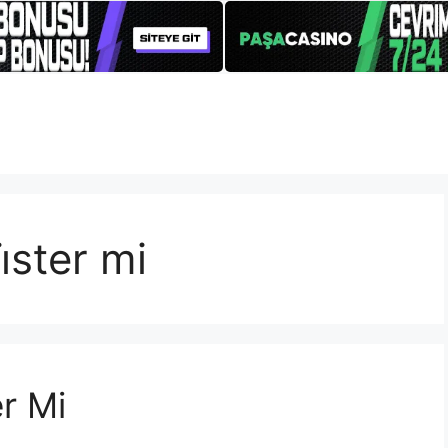
̇ster mi
r Mi